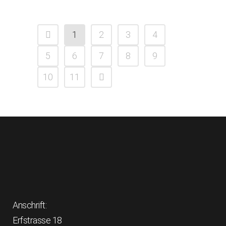
1
2
3
4
5
6
7
8
9
10
11
Anschrift:
Erfstrasse 18