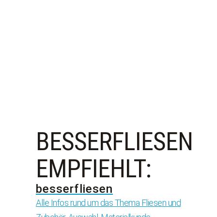
Abonniere unseren Newsletter und erhalte
professionelle Tipps und neueste Fliesentrends
direkt in dein Postfach
Wir senden keinen Spam! Erfahre mehr in
unserer [link]Datenschutzerklärung[/link].
BESSERFLIESEN
EMPFIEHLT:
besserfliesen
Alle Infos rund um das Thema Fliesen und