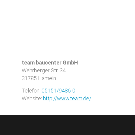
team baucenter GmbH
Wehrberger Str. 34
31785
Hameln
Telefon:
05151/9486-0
Website:
http://www.team.de/