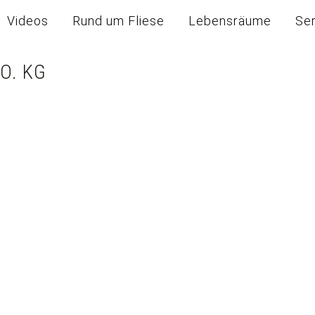
Videos
Rund um Fliese
Lebensräume
Se
O. KG